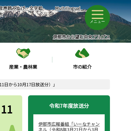
音声読み上げ・文字拡
Multilingual
大
メニュー
伊那市から望む中央アルプス
産業・農林業
市の紹介
1日から10月17日放送分）」
11
令和7年度放送分
伊那市広報番組「いーなチャン
ネル（令和8年3月21日から3月