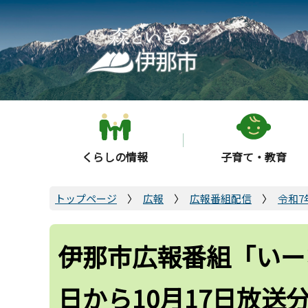
こ
の
ペ
ー
ジ
の
先
頭
くらしの情報
子育て・教育
で
す
トップページ
広報
広報番組配信
令和7
伊那市広報番組「いーな
日から10月17日放送