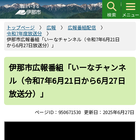
こ
の
ペ
ー
トップページ
広報
広報番組配信
令和7年度放送分
ジ
伊那市広報番組「いーなチャンネル（令和7年6月21日
の
から6月27日放送分）」
先
頭
伊那市広報番組「いーなチャンネ
で
す
ル（令和7年6月21日から6月27日
放送分）」
ページID：950671530
更新日：2025年6月27日