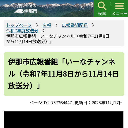
こ
の
ペ
ー
トップページ
広報
広報番組配信
令和7年度放送分
ジ
伊那市広報番組「いーなチャンネル（令和7年11月8日
の
から11月14日放送分）」
先
頭
伊那市広報番組「いーなチャンネ
で
す
ル（令和7年11月8日から11月14日
放送分）」
ページID：757264447
更新日：2025年11月17日