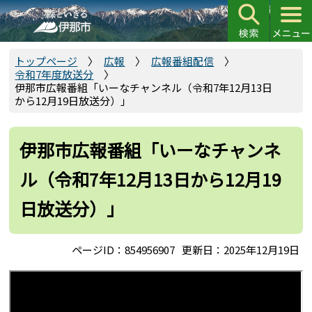
こ
の
ペ
ー
トップページ
広報
広報番組配信
令和7年度放送分
ジ
伊那市広報番組「いーなチャンネル（令和7年12月13日
の
から12月19日放送分）」
先
頭
伊那市広報番組「いーなチャンネ
で
す
ル（令和7年12月13日から12月19
日放送分）」
ページID：854956907
更新日：2025年12月19日