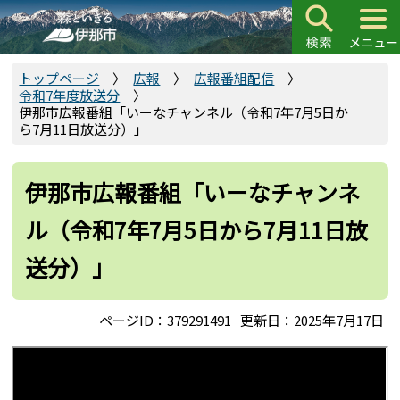
こ
の
ペ
ー
トップページ
広報
広報番組配信
令和7年度放送分
ジ
伊那市広報番組「いーなチャンネル（令和7年7月5日か
の
ら7月11日放送分）」
先
頭
伊那市広報番組「いーなチャンネ
で
す
ル（令和7年7月5日から7月11日放
送分）」
ページID：379291491
更新日：2025年7月17日