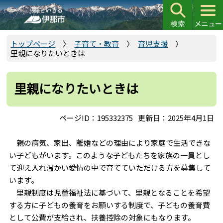
こ
の
ペ
ー
トップページ
子育て・教育
育児支援
里親になりたいときは
ジ
の
先
里親になりたいときは
頭
で
ページID：195332375
更新日：2025年4月1日
す
親の病気、家出、離婚などの理由により家庭で生活できな
い子どもがいます。このような子どもたちを家族の一員とし
て迎え入れ温かい愛情の中で育てていただける方を募集して
います。
里親制度は児童福祉法に基づいて、里親となることを希望
する方に子どもの養育をお願いする制度で、子どもの養育費
として公費が支給され、扶養控除の対象にもなります。