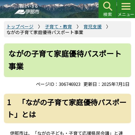
こ
の
ペ
ー
トップページ
子育て・教育
育児支援
ながの子育て家庭優待パスポート事業
ジ
の
先
ながの子育て家庭優待パスポート
頭
事業
で
す
ページID：306746923
更新日：2025年7月1日
1 「ながの子育て家庭優待パスポー
ト」とは
伊那市は、「ながの子ども・子育て応援県民会議」と連