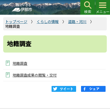
こ
の
ペ
ー
トップページ
くらしの情報
道路・河川
地籍調査
ジ
の
先
地籍調査
頭
で
す
地籍調査
地籍調査成果の閲覧・交付