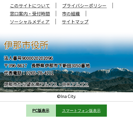
このサイトについて
プライバシーポリシー
窓口案内・受付時間
市の組織
ソーシャルメディア
サイトマップ
伊那市役所
法人番号9000020202096
〒396-8617 長野県伊那市下新田3050番地
代表電話：0265-78-4111
伊那市から望む南アルプス・中央アルプス
©Ina City.
PC版表示
スマートフォン版表示