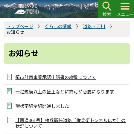
こ
の
ペ
ー
トップページ
くらしの情報
道路・河川
お知らせ
ジ
の
先
お知らせ
頭
で
す
都市計画事業承認申請書の縦覧について
一定規模以上の盛土などに許可が必要になります
環状南線全線開通しました
【国道361号】権兵衛峠道路（権兵衛トンネルほか）の
状況について