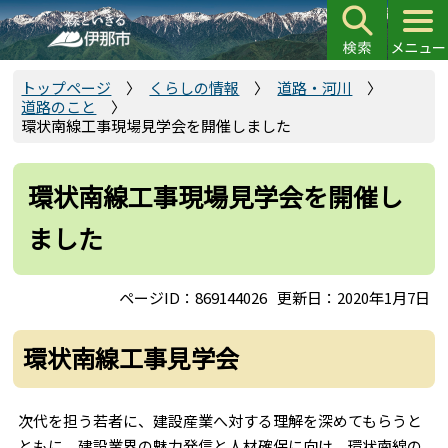
こ
の
ペ
ー
トップページ
くらしの情報
道路・河川
道路のこと
ジ
環状南線工事現場見学会を開催しました
の
先
頭
環状南線工事現場見学会を開催し
で
ました
す
ページID：869144026
更新日：2020年1月7日
環状南線工事見学会
次代を担う若者に、建設産業へ対する理解を深めてもらうと
ともに、建設業界の魅力発信と人材確保に向け、環状南線の