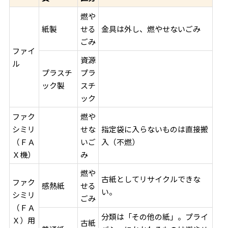
燃や
紙製
せる
金具は外し、燃やせないごみ
ごみ
ファイ
資源
ル
プラスチ
プラ
ック製
スチ
ック
ファク
燃や
シミリ
せな
指定袋に入らないものは直接搬
（ＦＡ
いご
入（不燃）
Ｘ機）
み
燃や
古紙としてリサイクルできな
ファク
感熱紙
せる
い。
シミリ
ごみ
（ＦＡ
分類は「その他の紙」。プライ
Ｘ）用
古紙