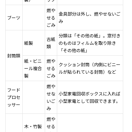
燃や
金具部分は外し、燃やせないご
ブーツ
せる
み
ごみ
分類は「その他の紙」。窓付き
古紙
紙製
のものはフィルムを取り除き
類
「その他の紙」
封筒類
紙・ビニ
燃や
クッション封筒（内側にビニー
ール複合
せる
ルが貼られている封筒）など
製
ごみ
燃や
フード
せな
小型家電回収ボックスに入れば
プロセ
いご
小型家電として回収できます。
ッサー
み
燃や
木・竹製
せる