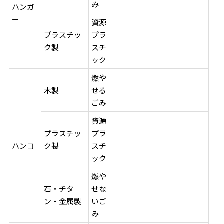
み
ハンガ
ー
資源
プラスチッ
プラ
ク製
スチ
ック
燃や
木製
せる
ごみ
資源
プラスチッ
プラ
ハンコ
ク製
スチ
ック
燃や
石・チタ
せな
ン・金属製
いご
み