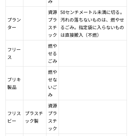
み
資源
50センチメートル未満に切る。
プラン
プラ
汚れの落ちないものは、燃やせ
ター
スチ
るごみ。指定袋に入らないもの
ック
は直接搬入（不燃）
燃や
フリー
せる
ス
ごみ
燃や
ブリキ
せな
製品
いご
み
資源
フリス
プラスチ
プラ
ビー
ック製
スチ
ック