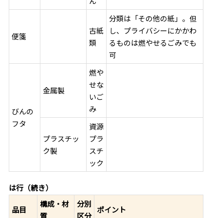
ん
分類は「その他の紙」。但
古紙
し、プライバシーにかかわ
便箋
類
るものは燃やせるごみでも
可
燃や
せな
金属製
いご
み
びんの
フタ
資源
プラスチッ
プラ
ク製
スチ
ック
は行（続き）
構成・材
分別
品目
ポイント
質
区分