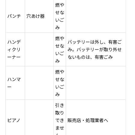
燃や
せな
パンチ
穴あけ器
いご
み
燃や
ハンデ
バッテリーは外し、有害ご
せな
ィクリ
み。バッテリーが取り外せ
いご
ーナー
ないものは、有害ごみ
み
燃や
ハンマ
せな
ー
いご
み
引き
取り
ピアノ
でき
販売店・処理業者へ
ませ