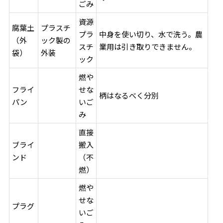
ごみ
資源
腐葉土
プラスチ
プラ
中身を使い切り、水で洗う。農
（外
ック製の
スチ
業用は引き取りできません。
袋）
外装
ック
燃や
フライ
せな
柄はなるべく分別
パン
いご
み
直接
ブライ
搬入
ンド
（不
燃）
燃や
せな
プラグ
いご