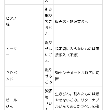
ん
引き
取り
ピアノ
でき
販売店・処理業者へ
線
ませ
ん
燃や
ヒータ
せな
指定袋に入らないものは直
ー
いご
接搬入（不燃）
み
燃や
ＰＰバ
50センチメートル以下に切
せる
ンド
断
ごみ
資源
生きびん。割れたものは燃
物
ビール
やせないごみ。リターナブ
（び
びん
ルびんであるかラベルを確
ん