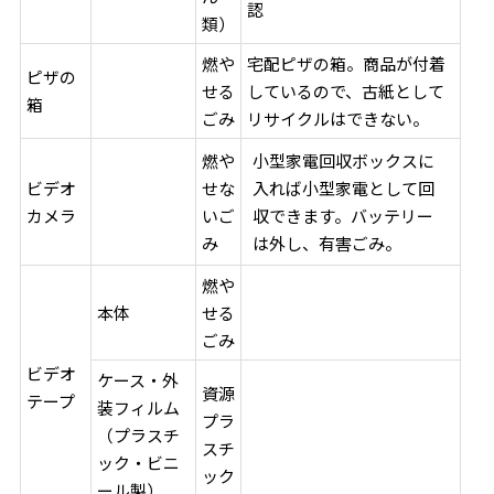
認
類）
燃や
宅配ピザの箱。商品が付着
ピザの
せる
しているので、古紙として
箱
ごみ
リサイクルはできない。
燃や
小型家電回収ボックスに
ビデオ
せな
入れば小型家電として回
カメラ
いご
収できます。バッテリー
み
は外し、有害ごみ。
燃や
本体
せる
ごみ
ビデオ
ケース・外
資源
テープ
装フィルム
プラ
（プラスチ
スチ
ック・ビニ
ック
ール製）