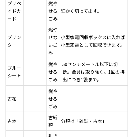
プリペ
燃や
イドカ
せる
細かく切って出す。
ード
ごみ
燃や
プリン
せな
小型家電回収ボックスに入れば
ター
いご
小型家電として回収できます。
み
燃や
50センチメートル以下に切
ブルー
せる
断。金具は取り除く。1回の排
シート
ごみ
出につき1袋まで。
燃や
古布
せる
ごみ
古紙
古本
分類は「雑誌・古本」
類
引き