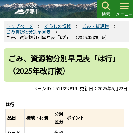
こ
の
ペ
ー
トップページ
くらしの情報
ごみ・資源物
ごみ資源物分別早見表
ジ
ごみ、資源物分別早見表「は行」（2025年改訂版）
の
先
頭
ごみ、資源物分別早見表「は行」
で
（2025年改訂版）
す
ページID：511392819
更新日：2025年5月22日
は行
分別
品目
構成・材質
ポイント
区分
ハード
燃や