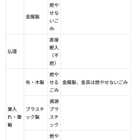
燃や
せな
金属製
いご
み
直接
搬入
仏壇
（不
燃）
燃や
布・木製
せる
金属製、金具は燃やせないごみ
ごみ
資源
筆入
プラスチ
プラ
れ・筆
ック製
スチ
箱
ック
燃や