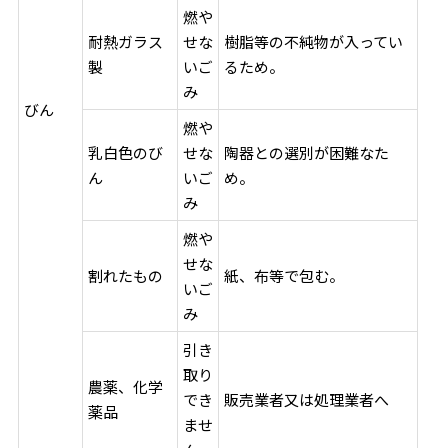
燃や
耐熱ガラス
せな
樹脂等の不純物が入ってい
製
いご
るため。
み
びん
燃や
乳白色のび
せな
陶器との選別が困難なた
ん
いご
め。
み
燃や
せな
割れたもの
紙、布等で包む。
いご
み
引き
取り
農薬、化学
でき
販売業者又は処理業者へ
薬品
ませ