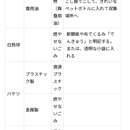
物
こし器でこして、きれいな
食用油
（廃
ペットボトルに入れて収集
食用
場所へ
油）
燃や
新聞紙や布でくるみ「で
せな
んきゅう」と明記する。
白熱球
いご
または、透明な小袋に入
み
れる
資源
プラスチッ
プラ
ク製
スチ
ック
バケツ
燃や
せな
金属製
いご
み