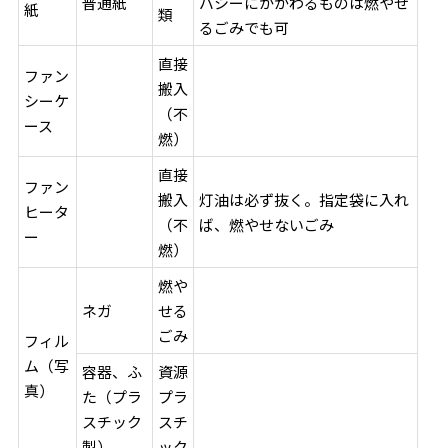
普通紙
バシーにかかわるものは燃やせ
紙
類
るごみでも可
直接
ファン
搬入
シーケ
（不
ース
燃）
直接
ファン
搬入
灯油は必ず抜く。指定袋に入れ
ヒータ
（不
ば、燃やせないごみ
ー
燃）
燃や
ネガ
せる
ごみ
フィル
ム（写
容器、ふ
資源
真）
た（プラ
プラ
スチック
スチ
製）
ック