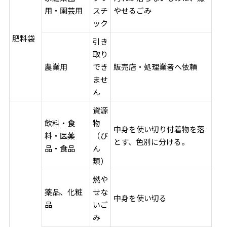
用・園芸用
スチ
やせるごみ
ック
肥料袋
引き
取り
農業用
でき
販売店・処理業者へ依頼
ませ
ん
資源
飲料・食
物
中身を使い切り付着物を落
料・医薬
（び
とす、色別に分ける。
品・食品
ん
類）
燃や
薬品、化粧
せな
中身を使い切る
品
いご
み