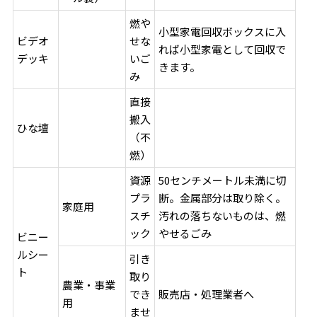
燃や
小型家電回収ボックスに入
ビデオ
せな
れば小型家電として回収で
デッキ
いご
きます。
み
直接
搬入
ひな壇
（不
燃）
資源
50センチメートル未満に切
プラ
断。金属部分は取り除く。
家庭用
スチ
汚れの落ちないものは、燃
ック
やせるごみ
ビニー
ルシー
引き
ト
取り
農業・事業
でき
販売店・処理業者へ
用
ませ