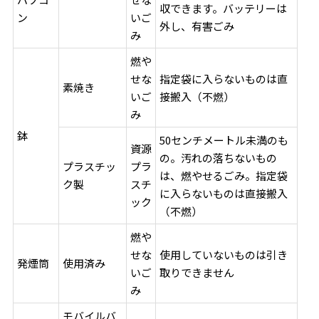
収できます。バッテリーは
ン
いご
外し、有害ごみ
み
燃や
せな
指定袋に入らないものは直
素焼き
いご
接搬入（不燃）
み
鉢
50センチメートル未満のも
資源
の。汚れの落ちないもの
プラスチッ
プラ
は、燃やせるごみ。指定袋
ク製
スチ
に入らないものは直接搬入
ック
（不燃）
燃や
せな
使用していないものは引き
発煙筒
使用済み
いご
取りできません
み
モバイルバ