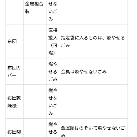
金属複合
せな
製
いご
み
直接
搬入
指定袋に入るものは、燃やせる
布団
（可
ごみ
燃）
燃や
布団カ
せる
金具は燃やせないごみ
バー
ごみ
燃や
布団乾
せな
燥機
いご
み
燃や
金属類はのぞいて燃やせないご
布団袋
せる
み