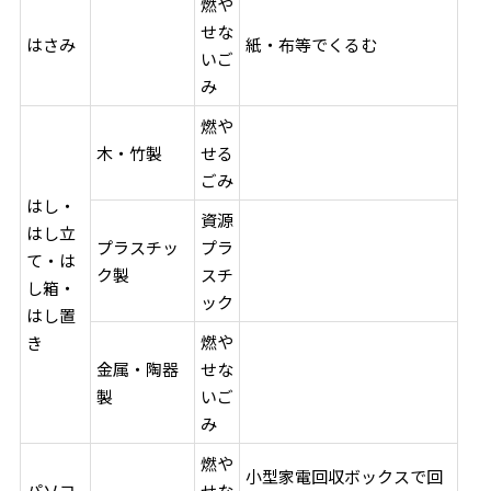
燃や
せな
はさみ
紙・布等でくるむ
いご
み
燃や
木・竹製
せる
ごみ
はし・
資源
はし立
プラスチッ
プラ
て・は
ク製
スチ
し箱・
ック
はし置
燃や
き
金属・陶器
せな
製
いご
み
燃や
小型家電回収ボックスで回
パソコ
せな