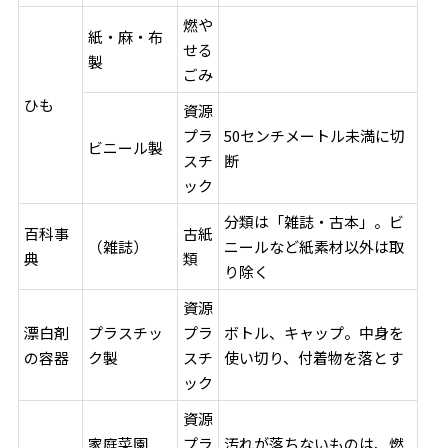
燃や
紙・麻・布
せる
製
ごみ
ひも
資源
プラ
50センチメートル未満に切
ビニール製
スチ
断
ック
分類は「雑誌・古本」。ビ
百科事
古紙
（雑誌）
ニールなど紙素材以外は取
典
類
り除く
資源
漂白剤
プラスチッ
プラ
ボトル、キャップ。中身を
の容器
ク製
スチ
使い切り、付着物を落とす
ック
資源
家庭菜園
プラ
汚れが落ちないものは、燃