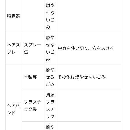
燃や
せな
噴霧器
いご
み
燃や
ヘアス
スプレー
せな
中身を使い切り、穴をあける
プレー
缶
いご
み
燃や
木製等
せる
その他は燃やせないごみ
ごみ
資源
プラスチ
プラ
ヘアバ
ック製
スチ
ンド
ック
燃や