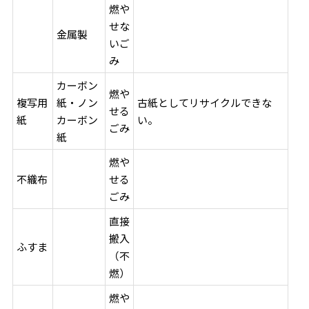
燃や
せな
金属製
いご
み
カーボン
燃や
複写用
紙・ノン
古紙としてリサイクルできな
せる
紙
カーボン
い。
ごみ
紙
燃や
不織布
せる
ごみ
直接
搬入
ふすま
（不
燃）
燃や