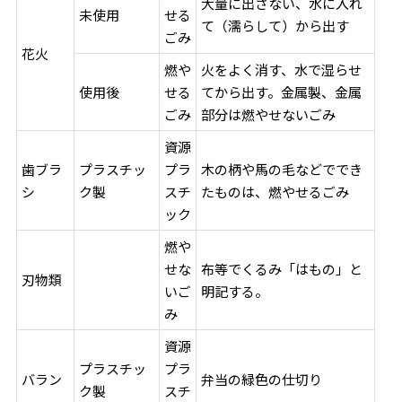
大量に出さない、水に入れ
未使用
せる
て（濡らして）から出す
ごみ
花火
燃や
火をよく消す、水で湿らせ
使用後
せる
てから出す。金属製、金属
ごみ
部分は燃やせないごみ
資源
歯ブラ
プラスチッ
プラ
木の柄や馬の毛などででき
シ
ク製
スチ
たものは、燃やせるごみ
ック
燃や
せな
布等でくるみ「はもの」と
刃物類
いご
明記する。
み
資源
プラスチッ
プラ
バラン
弁当の緑色の仕切り
ク製
スチ