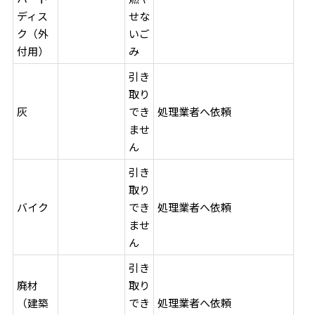
ディス
せな
ク（外
いご
付用）
み
引き
取り
灰
でき
処理業者へ依頼
ませ
ん
引き
取り
バイク
でき
処理業者へ依頼
ませ
ん
引き
廃材
取り
（建築
でき
処理業者へ依頼