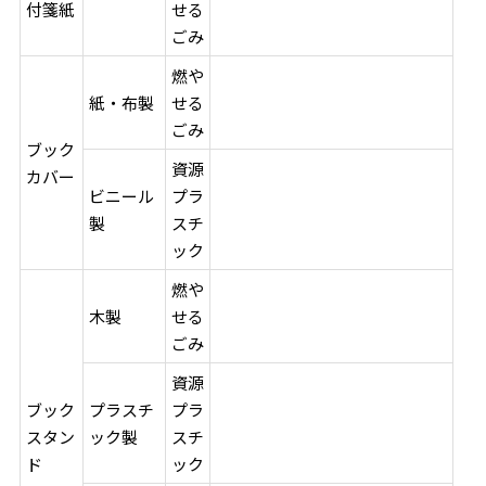
付箋紙
せる
ごみ
燃や
紙・布製
せる
ごみ
ブック
資源
カバー
ビニール
プラ
製
スチ
ック
燃や
木製
せる
ごみ
資源
ブック
プラスチ
プラ
スタン
ック製
スチ
ド
ック