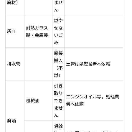
廃材）
ませ
ん
燃や
耐熱ガラス
せな
灰皿
製・金属製
いご
み
直接
搬入
排水管
土管は処理業者へ依頼
（不
燃）
引き
取り
エンジンオイル等。処理業
機械油
でき
者へ依頼
ませ
ん
廃油
資源