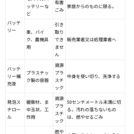
有害
ッテリーな
家庭からのものに限る。
ごみ
ど
バッテ
引き
リー
車、バイ
取り
ク、農機具
でき
販売業者又は処理業者へ
用
ませ
ん
資源
バッテ
プラスチッ
プラ
リー補
中身を使い切り、洗浄する
ク製の容器
スチ
充液
ック
資源
発泡ス
緩衝材、ま
50センチメートル未満に切
プラ
チロー
ゆ玉状、工
る。汚れの落ちないもの
スチ
ル
作用
は、燃やせるごみ
ック
燃や