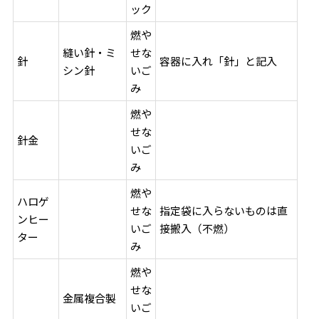
ック
燃や
縫い針・ミ
せな
針
容器に入れ「針」と記入
シン針
いご
み
燃や
せな
針金
いご
み
燃や
ハロゲ
せな
指定袋に入らないものは直
ンヒー
いご
接搬入（不燃）
ター
み
燃や
せな
金属複合製
いご