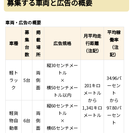
募集する車両と広告の概要
車両・広告の概要
募
掲
平均稼
月平均走
集
載
働率
車種
広告規格
行距離
台
場
（注
（注記）
数
所
記）
縦30センチメー
軽ト
両
トル
34.96パ
ラッ
5台
側
×
201キロ
ーセン
ク
面
横50センチメー
メートル
ト
トル以内
から
から
縦60センチメー
1,341キロ
97.80パ
軽貨
両
トル
メートル
ーセン
物自
6台
側
×
ト
動車
面
横65センチメー