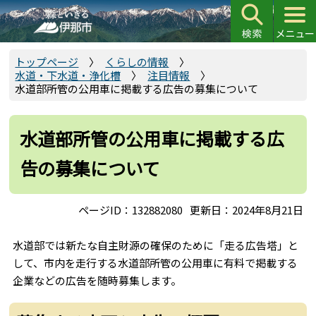
こ
の
ペ
ー
トップページ
くらしの情報
水道・下水道・浄化槽
注目情報
ジ
水道部所管の公用車に掲載する広告の募集について
の
先
頭
水道部所管の公用車に掲載する広
で
告の募集について
す
ページID：132882080
更新日：2024年8月21日
水道部では新たな自主財源の確保のために「走る広告塔」と
して、市内を走行する水道部所管の公用車に有料で掲載する
企業などの広告を随時募集します。