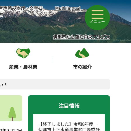
音声読み上げ・文字拡
Multilingual
大
メニュー
伊那市から望む中央アルプス
産業・農林業
市の紹介
い！
注目情報
【終了しました】令和8年度
伊那市上下水道事業窓口等委託
2年9月27日