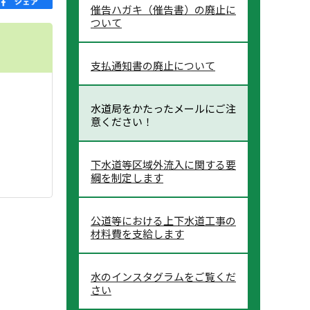
催告ハガキ（催告書）の廃止に
ついて
支払通知書の廃止について
水道局をかたったメールにご注
意ください！
下水道等区域外流入に関する要
綱を制定します
公道等における上下水道工事の
材料費を支給します
水のインスタグラムをご覧くだ
さい