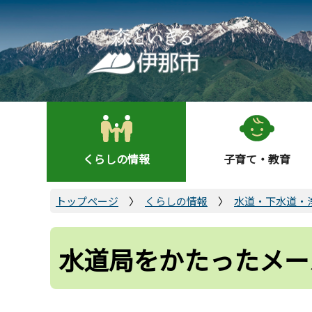
こ
の
ペ
ー
ジ
の
先
頭
くらしの情報
子育て・教育
で
す
トップページ
くらしの情報
水道・下水道・
水道局をかたったメー