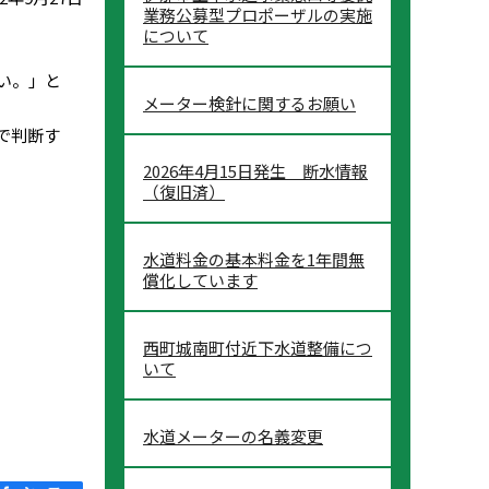
業務公募型プロポーザルの実施
について
い。」と
メーター検針に関するお願い
で判断す
2026年4月15日発生 断水情報
（復旧済）
水道料金の基本料金を1年間無
償化しています
西町城南町付近下水道整備につ
いて
水道メーターの名義変更