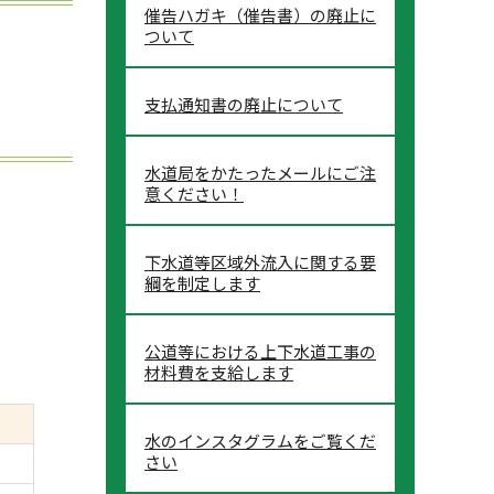
催告ハガキ（催告書）の廃止に
ついて
支払通知書の廃止について
水道局をかたったメールにご注
意ください！
下水道等区域外流入に関する要
綱を制定します
公道等における上下水道工事の
材料費を支給します
水のインスタグラムをご覧くだ
さい