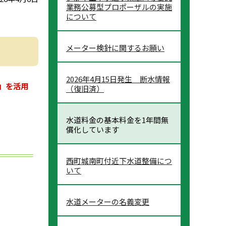
業務公募型プロポーザルの実施
について
メーター検針に関するお願い
2026年4月15日発生 断水情報
」を活用
（復旧済）
水道料金の基本料金を1年間無
償化しています
西町城南町付近下水道整備につ
いて
水道メーターの名義変更