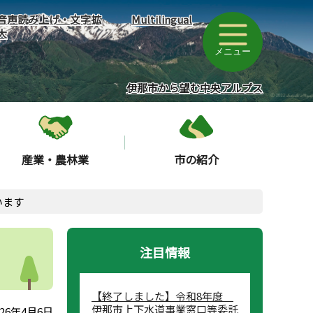
音声読み上げ・文字拡
Multilingual
大
メニュー
伊那市から望む中央アルプス
産業・農林業
市の紹介
います
注目情報
【終了しました】令和8年度
伊那市上下水道事業窓口等委託
26年4月6日