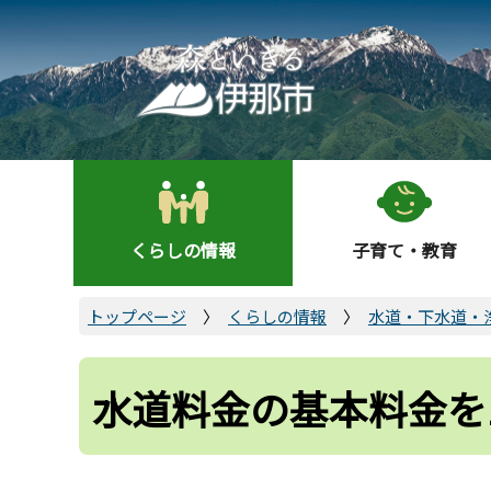
こ
の
ペ
ー
ジ
の
先
頭
くらしの情報
子育て・教育
で
す
トップページ
くらしの情報
水道・下水道・
水道料金の基本料金を