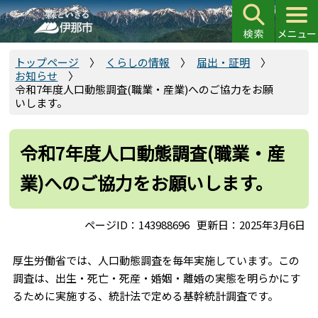
こ
の
ペ
ー
トップページ
くらしの情報
届出・証明
お知らせ
ジ
令和7年度人口動態調査(職業・産業)へのご協力をお願
の
いします。
先
頭
令和7年度人口動態調査(職業・産
で
す
業)へのご協力をお願いします。
ページID：143988696
更新日：2025年3月6日
厚生労働省では、人口動態調査を毎年実施しています。この
調査は、出生・死亡・死産・婚姻・離婚の実態を明らかにす
るために実施する、統計法で定める基幹統計調査です。