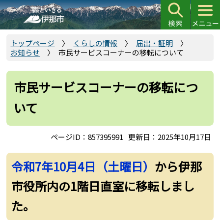
こ
の
ペ
ー
トップページ
くらしの情報
届出・証明
お知らせ
市民サービスコーナーの移転について
ジ
の
先
市民サービスコーナーの移転につ
頭
いて
で
す
ページID：857395991
更新日：2025年10月17日
令和7年10月4日（土曜日）
から伊那
市役所内の1階日直室に移転しまし
た。