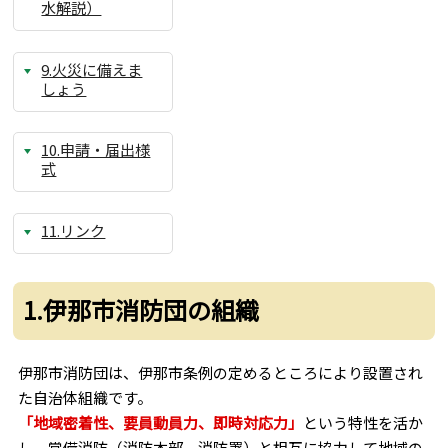
水解説）
9.火災に備えま
しょう
10.申請・届出様
式
11.リンク
1.伊那市消防団の組織
伊那市消防団は、伊那市条例の定めるところにより設置され
た自治体組織です。
「地域密着性、要員動員力、即時対応力」
という特性を活か
し、常備消防（消防本部、消防署）と相互に協力して地域の