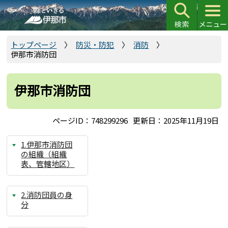
こ
の
ペ
ー
トップページ
防災・防犯
消防
伊那市消防団
ジ
の
先
伊那市消防団
頭
で
ページID：748299296
更新日：2025年11月19日
す
1.伊那市消防団
の組織（組織
表、管轄地区）
2.消防団員の身
分