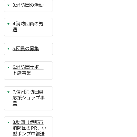
3.消防団の活動
4.消防団員の処
遇
5.団員の募集
6.消防団サポー
ト店事業
7.信州消防団員
応援ショップ事
業
8.動画（伊那市
消防団のPR、小
型ポンプ中継送