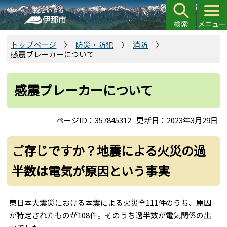
こ
の
ペ
ー
トップページ
防災・防犯
消防
感震ブレーカーについて
ジ
の
先
感震ブレーカーについて
頭
で
ページID：357845312
更新日：2023年3月29日
す
ご存じですか？地震による火災の過
半数は電気が原因という事実
東日本大震災における本震による火災全111件のうち、原因
が特定されたものが108件。そのうち過半数が電気関係の出