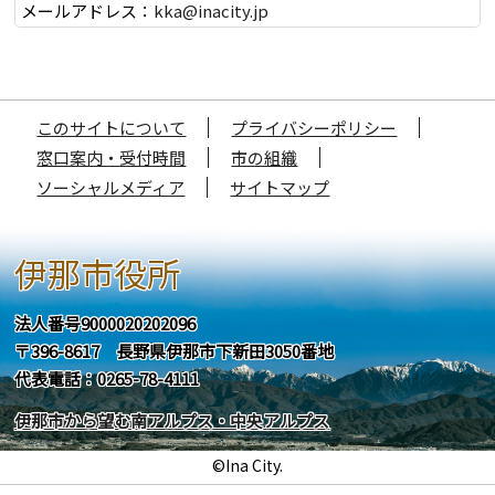
メールアドレス：
kka@inacity.jp
このサイトについて
プライバシーポリシー
窓口案内・受付時間
市の組織
ソーシャルメディア
サイトマップ
伊那市役所
法人番号9000020202096
〒396-8617 長野県伊那市下新田3050番地
代表電話：0265-78-4111
伊那市から望む南アルプス・中央アルプス
©Ina City.