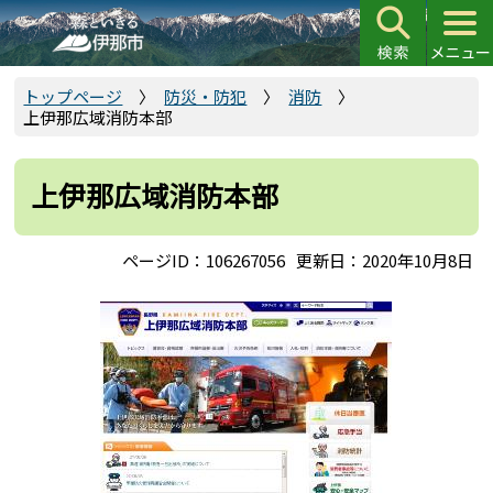
こ
の
ペ
ー
トップページ
防災・防犯
消防
上伊那広域消防本部
ジ
の
先
上伊那広域消防本部
頭
で
ページID：106267056
更新日：2020年10月8日
す