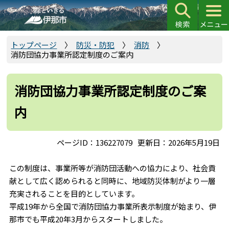
こ
の
ペ
ー
トップページ
防災・防犯
消防
消防団協力事業所認定制度のご案内
ジ
の
先
消防団協力事業所認定制度のご案
頭
内
で
す
ページID：136227079
更新日：2026年5月19日
この制度は、事業所等が消防団活動への協力により、社会貢
献として広く認められると同時に、地域防災体制がより一層
充実されることを目的としています。
平成19年から全国で消防団協力事業所表示制度が始まり、伊
那市でも平成20年3月からスタートしました。