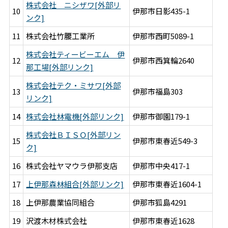
株式会社 ニシザワ[外部リ
10
伊那市日影435-1
ンク]
11
株式会社竹腰工業所
伊那市西町5089-1
株式会社ティービーエム 伊
12
伊那市西箕輪2640
那工場[外部リンク]
株式会社テク・ミサワ[外部
13
伊那市福島303
リンク]
14
株式会社林電機[外部リンク]
伊那市御園179-1
株式会社ＢＩＳＯ[外部リン
15
伊那市東春近549-3
ク]
16
株式会社ヤマウラ伊那支店
伊那市中央417-1
17
上伊那森林組合[外部リンク]
伊那市東春近1604-1
18
上伊那農業協同組合
伊那市狐島4291
19
沢渡木材株式会社
伊那市東春近1628