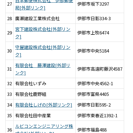
日本郵便株式会社 伊那郵便
27
伊那市坂下3297
局[外部リンク]
28
廣瀬建設工業株式会社
伊那市日影334-3
宮下建設株式会社[外部リン
29
伊那市上牧6474
ク]
守屋建設株式会社[外部リン
30
伊那市中央5184
ク]
有限会社 藤澤建設[外部リ
31
伊那市高遠町藤沢4587
ンク]
32
有限会社いずみ
伊那市中央4562-1
33
有限会社鹿野組
伊那市富県4405
34
有限会社しげの[外部リンク]
伊那市日影595-2
35
有限会社田中産業
伊那市東春近1392-1
ルビコンエンジニアリング株
36
伊那市福島488