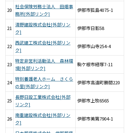
社会保険労務士法人 田畑事
20
伊那市狐島4075-1
務所[外部リンク]
清野建設株式会社[外部リン
21
伊那市日影58
ク]
西武建工株式会社[外部リン
22
伊那市山寺254-4
ク]
特定非営利活動法人 森林環
23
駒ケ根市経塚7-11
境[外部リンク]
特別養護老人ホーム さくら
24
伊那市高遠町勝間220
の里[外部リンク]
長野日設工業株式会社[外部
25
伊那市上牧6565
リンク]
南重建設株式会社[外部リン
26
伊那市美篶7904-1
ク]