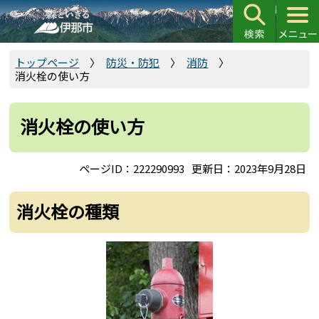
こ
の
ペ
ー
トップページ
防災・防犯
消防
消火栓の使い方
ジ
の
先
消火栓の使い方
頭
で
ページID：222290993
更新日：2023年9月28日
す
消火栓の種類