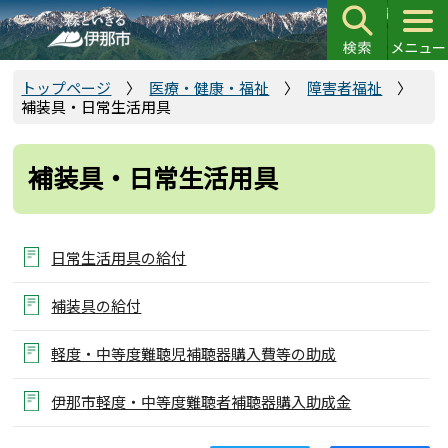
こ
の
ペ
ー
トップページ
医療・健康・福祉
障害者福祉
補装具・日常生活用具
ジ
の
先
補装具・日常生活用具
頭
で
す
日常生活用具の給付
補装具の給付
軽度・中等度難聴児補聴器購入費等の助成
伊那市軽度・中等度難聴者補聴器購入助成金