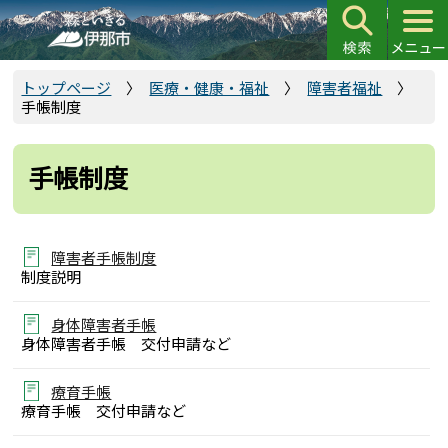
こ
の
ペ
ー
トップページ
医療・健康・福祉
障害者福祉
手帳制度
ジ
の
先
手帳制度
頭
で
す
障害者手帳制度
制度説明
身体障害者手帳
身体障害者手帳 交付申請など
療育手帳
療育手帳 交付申請など