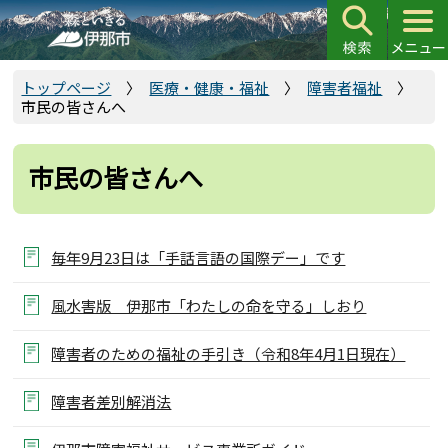
こ
の
ペ
ー
トップページ
医療・健康・福祉
障害者福祉
市民の皆さんへ
ジ
の
先
市民の皆さんへ
頭
で
す
毎年9月23日は「手話言語の国際デー」です
風水害版 伊那市「わたしの命を守る」しおり
障害者のための福祉の手引き（令和8年4月1日現在）
障害者差別解消法