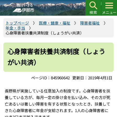
こ
の
ペ
ー
トップページ
医療・健康・福祉
障害者福祉
年金・手当
ジ
心身障害者扶養共済制度（しょうがい共済）
の
先
頭
心身障害者扶養共済制度（しょう
で
がい共済）
す
ページID：845960642
更新日：2019年4月1日
長野県が実施している任意加入の制度です。心身障害者を扶
養している方が、毎月一定の掛け金を払い込み、その方が死
亡あるいは著しい障害を有する状態となったとき、扶養して
きた心身障害者に年金が支給されます。1人の心身障害者に
つき2口まで加入できます。