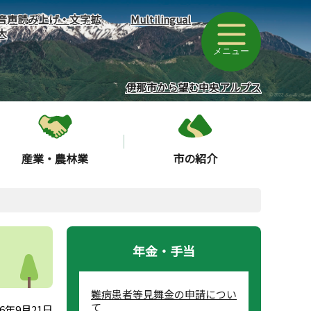
音声読み上げ・文字拡
Multilingual
大
メニュー
伊那市から望む中央アルプス
産業・農林業
市の紹介
年金・手当
難病患者等見舞金の申請につい
て
6年9月21日