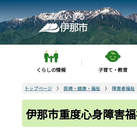
こ
の
ペ
ー
ジ
の
先
頭
くらしの情報
子育て・教育
で
す
トップページ
医療・健康・福祉
障害者福祉
伊那市重度心身障害福