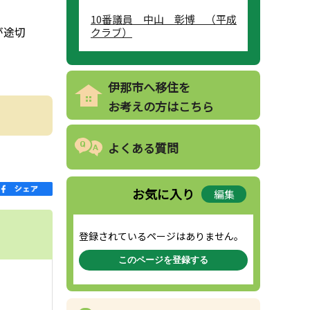
10番議員 中山 彰博 （平成
が途切
クラブ）
伊那市へ移住を
お考えの方はこちら
よくある質問
お気に入り
編集
登録されているページはありません。
このページを登録する