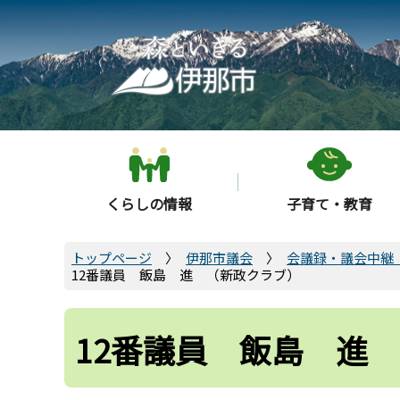
こ
の
ペ
ー
ジ
の
先
頭
くらしの情報
子育て・教育
で
す
トップページ
伊那市議会
会議録・議会中継
12番議員 飯島 進 （新政クラブ）
12番議員 飯島 進