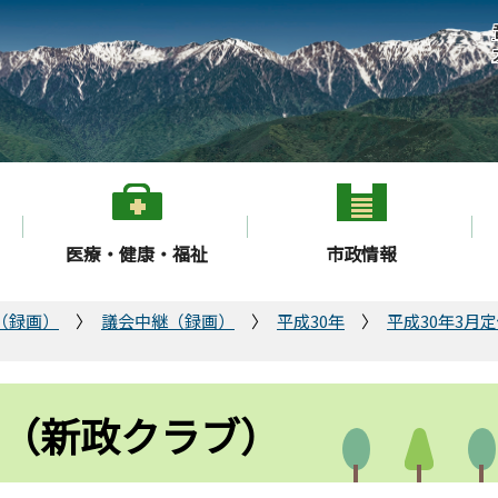
医療・健康・福祉
市政情報
（録画）
議会中継（録画）
平成30年
平成30年3月
 （新政クラブ）