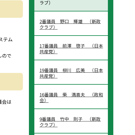
ラブ）
2番議員 野口 輝雄 （新政
クラブ）
システム
17番議員 前澤 啓子 （日本
共産党）
んので
19番議員 柳川 広美 （日本
共産党）
16番議員 柴 満喜夫 （政和
会）
議会は
9番議員 竹中 則子 （新政
クラブ）