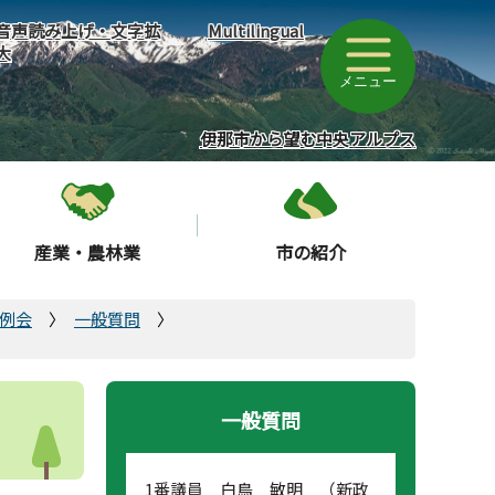
音声読み上げ・文字拡
Multilingual
大
メニュー
伊那市から望む中央アルプス
産業・農林業
市の紹介
定例会
一般質問
一般質問
1番議員 白鳥 敏明 （新政