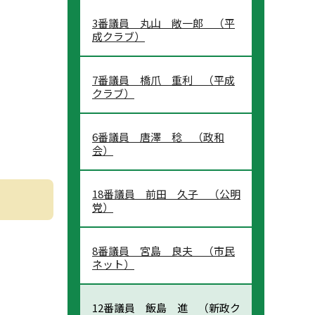
3番議員 丸山 敞一郎 （平
成クラブ）
7番議員 橋爪 重利 （平成
クラブ）
6番議員 唐澤 稔 （政和
会）
18番議員 前田 久子 （公明
党）
8番議員 宮島 良夫 （市民
ネット）
12番議員 飯島 進 （新政ク