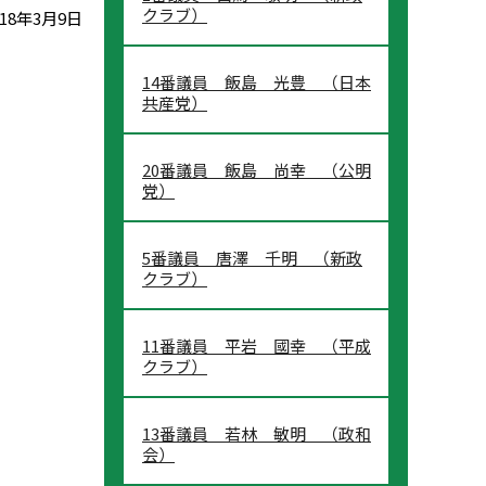
クラブ）
18年3月9日
14番議員 飯島 光豊 （日本
共産党）
20番議員 飯島 尚幸 （公明
党）
5番議員 唐澤 千明 （新政
クラブ）
11番議員 平岩 國幸 （平成
クラブ）
13番議員 若林 敏明 （政和
会）