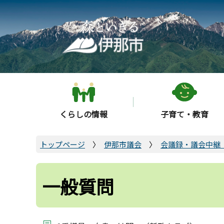
こ
の
ペ
ー
ジ
の
先
頭
くらしの情報
子育て・教育
で
す
トップページ
伊那市議会
会議録・議会中継
一般質問