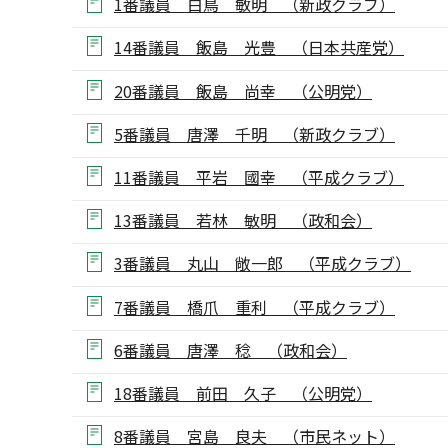
1番議員 白鳥 敏明 （新政クラブ）
14番議員 飯島 光豊 （日本共産党）
20番議員 飯島 尚幸 （公明党）
5番議員 唐澤 千明 （新政クラブ）
11番議員 平岩 國幸 （平成クラブ）
13番議員 若林 敏明 （政和会）
3番議員 丸山 敞一郎 （平成クラブ）
7番議員 橋爪 重利 （平成クラブ）
6番議員 唐澤 稔 （政和会）
18番議員 前田 久子 （公明党）
8番議員 宮島 良夫 （市民ネット）