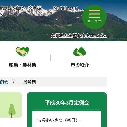
音声読み上げ・文字拡
Multilingual
大
メニュー
伊那市から望む中央アルプス
産業・農林業
市の紹介
定例会
一般質問
平成30年3月定例会
市長あいさつ（初日）