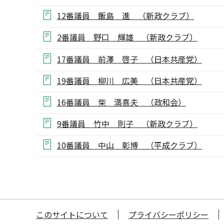
12番議員 飯島 進 （新政クラブ）
2番議員 野口 輝雄 （新政クラブ）
17番議員 前澤 啓子 （日本共産党）
19番議員 柳川 広美 （日本共産党）
16番議員 柴 満喜夫 （政和会）
9番議員 竹中 則子 （新政クラブ）
10番議員 中山 彰博 （平成クラブ）
このサイトについて
プライバシーポリシー