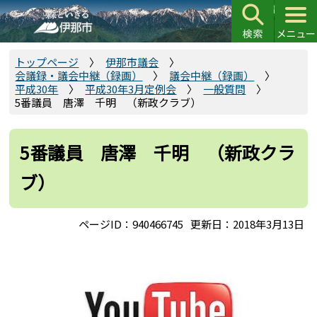
こ
の
ペ
ー
トップページ
伊那市議会
会議録・議会中継（録画）
議会中継（録画）
ジ
平成30年
平成30年3月定例会
一般質問
の
5番議員 唐澤 千明 （新政クラブ）
先
頭
5番議員 唐澤 千明 （新政クラ
で
す
ブ）
ページID：940466745
更新日：2018年3月13日