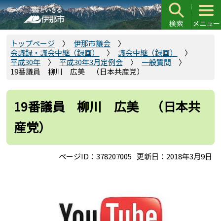
こ
の
ペ
ー
トップページ
伊那市議会
会議録・議会中継（録画）
議会中継（録画）
ジ
平成30年
平成30年3月定例会
一般質問
の
19番議員 柳川 広美 （日本共産党）
先
頭
19番議員 柳川 広美 （日本共
で
す
産党）
ページID：378207005
更新日：2018年3月9日