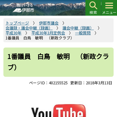
こ
の
ペ
ー
トップページ
伊那市議会
会議録・議会中継（録画）
議会中継（録画）
ジ
平成30年
平成30年3月定例会
一般質問
の
1番議員 白鳥 敏明 （新政クラブ）
先
頭
1番議員 白鳥 敏明 （新政クラ
で
す
ブ）
ページID：402155525
更新日：2018年3月13日