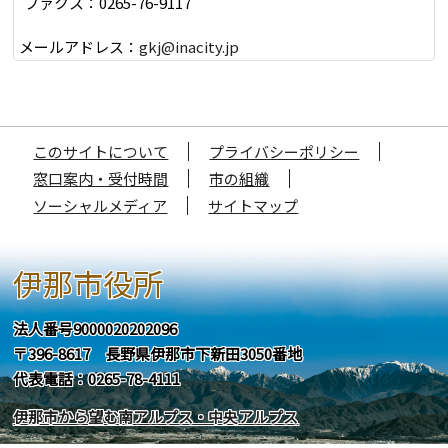
ファクス：0265-76-9117
メールアドレス：
gkj@inacity.jp
このサイトについて
プライバシーポリシー
窓口案内・受付時間
市の組織
ソーシャルメディア
サイトマップ
伊那市役所
法人番号9000020202096
〒396-8617 長野県伊那市下新田3050番地
代表電話：0265-78-4111
伊那市から望む南アルプス・中央アルプス