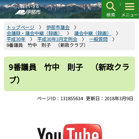
こ
の
ペ
ー
トップページ
伊那市議会
会議録・議会中継（録画）
議会中継（録画）
ジ
平成30年
平成30年3月定例会
一般質問
の
9番議員 竹中 則子 （新政クラブ）
先
頭
9番議員 竹中 則子 （新政クラ
で
す
ブ）
ページID：131855634
更新日：2018年3月9日