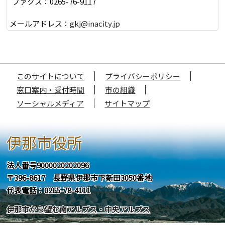
ファクス：0265-76-9117
メールアドレス：
gkj@inacity.jp
このサイトについて
プライバシーポリシー
窓口案内・受付時間
市の組織
ソーシャルメディア
サイトマップ
伊那市役所
法人番号9000020202096
〒396-8617 長野県伊那市下新田3050番地
代表電話：0265-78-4111
伊那市から望む南アルプス・中央アルプス