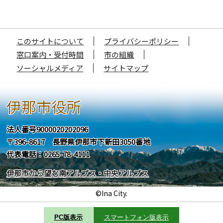
このサイトについて
プライバシーポリシー
窓口案内・受付時間
市の組織
ソーシャルメディア
サイトマップ
伊那市役所
法人番号9000020202096
〒396-8617 長野県伊那市下新田3050番地
代表電話：0265-78-4111
伊那市から望む南アルプス・中央アルプス
©Ina City.
PC版表示
スマートフォン版表示