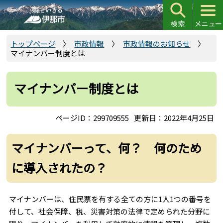
こ
の
ペ
ー
トップページ
市政情報
市政情報のお知らせ
マイナンバー制度とは
ジ
の
先
マイナンバー制度とは
頭
で
ページID：299709555
更新日：2022年4月25日
す
マイナンバーって、何？ 何のため
に導入されたの？
マイナンバーは、住民票を有する全ての方に1人1つの番号を
付して、社会保障、税、災害対策の法律で定められた分野に