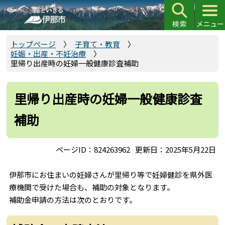
こ
の
ペ
ー
トップページ
子育て・教育
妊娠・出産・不妊治療
ジ
里帰り出産時の妊婦一般健康診査補助
の
先
頭
里帰り出産時の妊婦一般健康診査
で
補助
す
ページID：824263962
更新日：2025年5月22日
伊那市にお住まいの妊婦さんが里帰り等で妊婦健診を県外医
療機関で受けた場合も、補助の対象となります。
補助金申請の方法は次のとおりです。