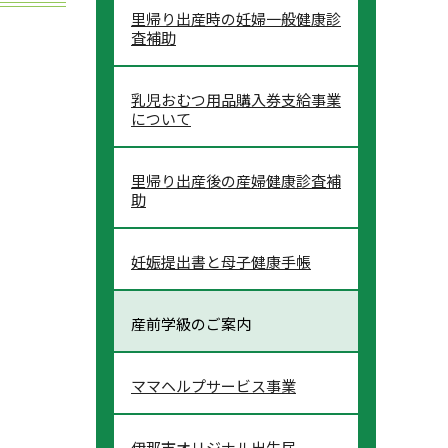
里帰り出産時の妊婦一般健康診
査補助
乳児おむつ用品購入券支給事業
について
里帰り出産後の産婦健康診査補
助
妊娠提出書と母子健康手帳
産前学級のご案内
ママヘルプサービス事業
伊那市オリジナル出生届