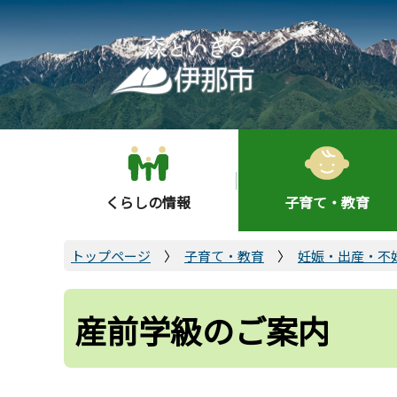
こ
の
ペ
ー
ジ
の
先
頭
くらしの情報
子育て・教育
で
す
トップページ
子育て・教育
妊娠・出産・不
産前学級のご案内