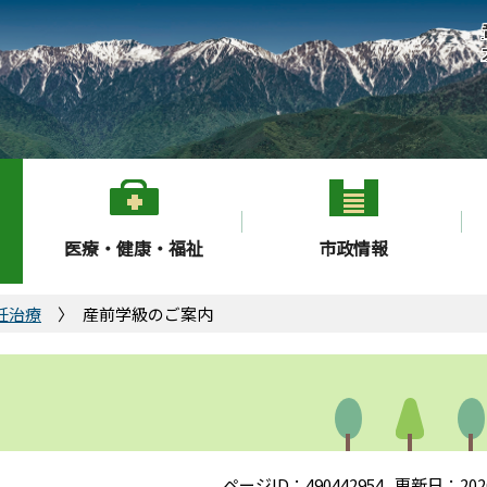
医療・健康・福祉
市政情報
妊治療
産前学級のご案内
ページID：490442954
更新日：202