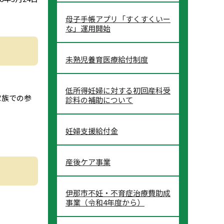
母子手帳アプリ「すくすくいー
な」運用開始
未熟児養育医療給付制度
低所得妊婦に対する初回産科受
家族での参
診料の補助について
妊婦支援給付金
産後ケア事業
伊那市不妊・不育症治療費助成
事業（令和4年度から）