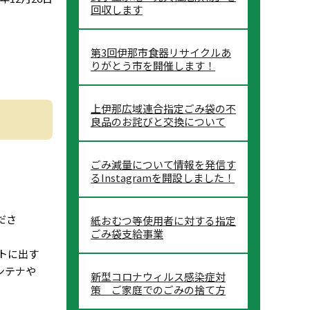
回収します
第3回伊那市食器リサイクルあ
りがとう市を開催します！
上伊那広域連合指定ごみ袋の不
良品のお詫びと交換について
ごみ減量について情報を発信す
るInstagramを開設しました！
ださ
紙おむつ等使用者に対する指定
ごみ袋支給事業
トに出す
ンテナや
新型コロナウィルス感染症対
策 ご家庭でのごみの捨て方