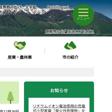
音声読み上げ・文字拡
Multilingual
大
メニュー
伊那市から望む中央アルプス
産業・農林業
市の紹介
お知らせ
リチウムイオン電池使用の充電
式小型家電「発火性危険物」を
年12月26日