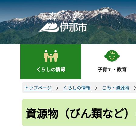
こ
の
ペ
ー
ジ
の
先
頭
くらしの情報
子育て・教育
で
す
トップページ
くらしの情報
ごみ・資源物
資源物（びん類など）