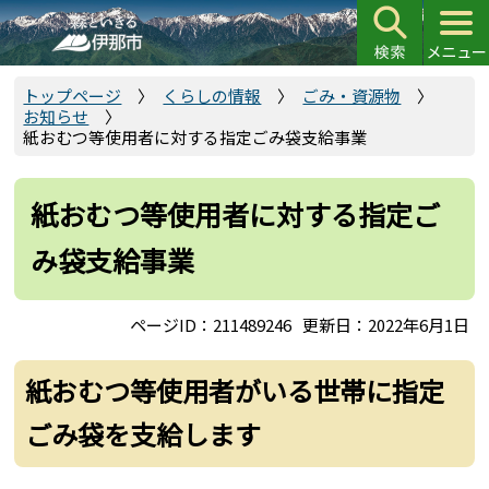
こ
の
ペ
ー
トップページ
くらしの情報
ごみ・資源物
お知らせ
ジ
紙おむつ等使用者に対する指定ごみ袋支給事業
の
先
頭
紙おむつ等使用者に対する指定ご
で
み袋支給事業
す
ページID：211489246
更新日：2022年6月1日
紙おむつ等使用者がいる世帯に指定
ごみ袋を支給します