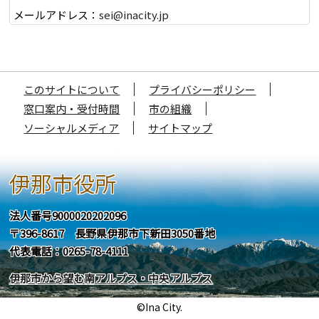
メールアドレス：
sei@inacity.jp
このサイトについて
プライバシーポリシー
窓口案内・受付時間
市の組織
ソーシャルメディア
サイトマップ
伊那市役所
法人番号9000020202096
〒396-8617 長野県伊那市下新田3050番地
代表電話：0265-78-4111
伊那市から望む南アルプス・中央アルプス
©Ina City.