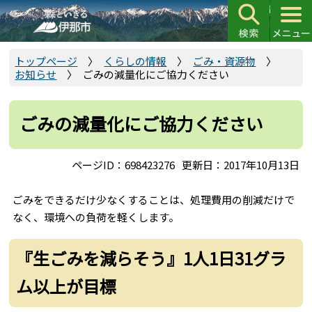
こ
の
ペ
ー
トップページ
くらしの情報
ごみ・資源物
お知らせ
ごみの減量化にご協力ください
ジ
の
先
ごみの減量化にご協力ください
頭
で
ページID：698423276
更新日：2017年10月13日
す
ごみをできるだけ少なくすることは、処理費用の削減だけで
なく、環境への負荷を軽くします。
『生ごみを減らそう』1人1日31グラ
ム以上が目標