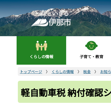
こ
の
ペ
ー
ジ
の
先
頭
くらしの情報
子育て・教育
で
す
トップページ
くらしの情報
税金
お知
軽自動車税 納付確認シ