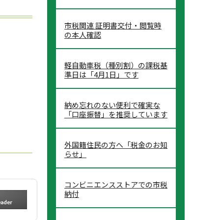
市税関連 証明書交付・閲覧時
の本人確認
軽自動車税（種別割）の課税基
準日は「4月1日」です
納め忘れのない便利で確実な
「口座振替」を推奨しています
外国籍住民の方へ「税金のお知
らせ」
コンビニエンスストアでの市税
納付