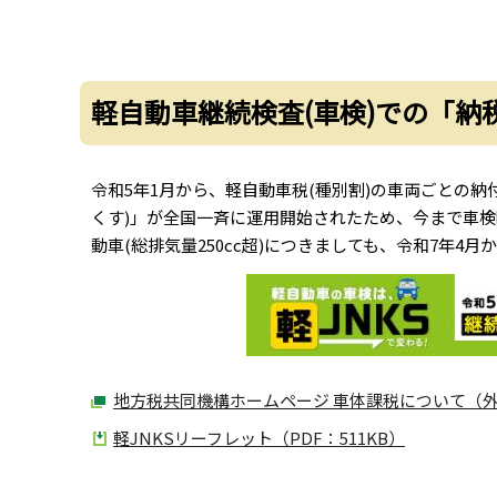
軽自動車継続検査(車検)での「
令和5年1月から、軽自動車税(種別割)の車両ごとの納
くす)」が全国一斉に運用開始されたため、今まで車
動車(総排気量250cc超)につきましても、令和7年4月
地方税共同機構ホームページ 車体課税について（
軽JNKSリーフレット（PDF：511KB）