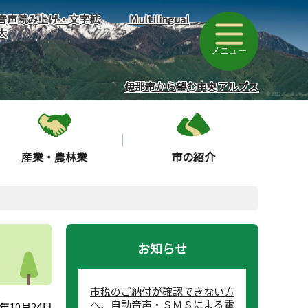
音声読み上げ・文字拡
Multilingual
大
メニュー
伊那市から望む中央アルプス
産業・農林業
市の紹介
お知らせ
市税のご納付が確認できない方
へ、自動音声・ＳＭＳによる電
年10月24日