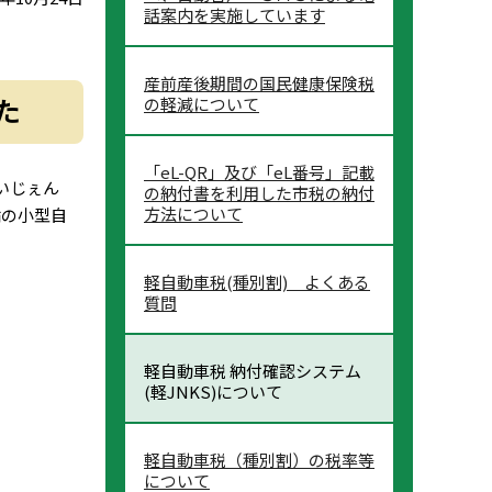
話案内を実施しています
産前産後期間の国民健康保険税
た
の軽減について
「eL-QR」及び「eL番号」記載
いじぇん
の納付書を利用した市税の納付
方法について
輪の小型自
軽自動車税(種別割) よくある
質問
軽自動車税 納付確認システム
(軽JNKS)について
軽自動車税（種別割）の税率等
について