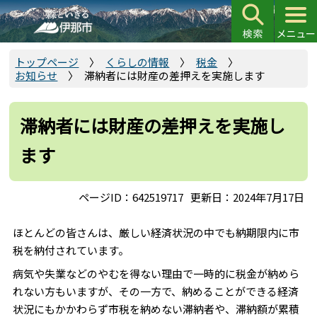
こ
の
ペ
ー
トップページ
くらしの情報
税金
お知らせ
滞納者には財産の差押えを実施します
ジ
の
先
滞納者には財産の差押えを実施し
頭
ます
で
す
ページID：642519717
更新日：2024年7月17日
ほとんどの皆さんは、厳しい経済状況の中でも納期限内に市
税を納付されています。
病気や失業などのやむを得ない理由で一時的に税金が納めら
れない方もいますが、その一方で、納めることができる経済
状況にもかかわらず市税を納めない滞納者や、滞納額が累積