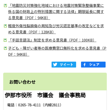
「地震防災対策強化地域における地震対策緊急整備事業に
係る国の財政上の特別措置に関する法律」期限延長に関す
る意見書（PDF：94KB）
軽度外傷性脳損傷の周知及び労災認定基準の改定などを求
める意見書（PDF：128KB）
「手話言語法」制定を求める意見書（PDF：100KB）
子ども・障がい者等の医療費窓口無料化を求める意見書（P
DF：94KB）
お問い合わせ
伊那市役所 市議会 議会事務局
電話：0265-78-4111（内線2811）