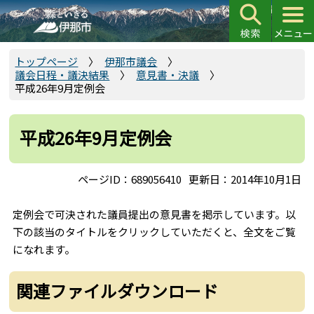
こ
の
ペ
ー
トップページ
伊那市議会
議会日程・議決結果
意見書・決議
ジ
平成26年9月定例会
の
先
頭
平成26年9月定例会
で
す
ページID：689056410
更新日：2014年10月1日
定例会で可決された議員提出の意見書を掲示しています。以
下の該当のタイトルをクリックしていただくと、全文をご覧
になれます。
関連ファイルダウンロード