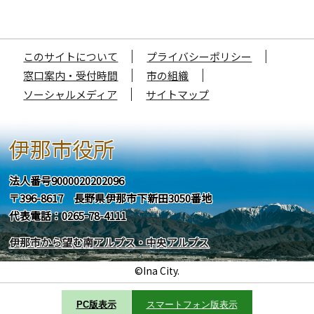
このサイトについて
プライバシーポリシー
窓口案内・受付時間
市の組織
ソーシャルメディア
サイトマップ
伊那市役所
法人番号9000020202096
〒396-8617 長野県伊那市下新田3050番地
代表電話：0265-78-4111
伊那市から望む南アルプス・中央アルプス
©Ina City.
PC版表示
スマートフォン版表示