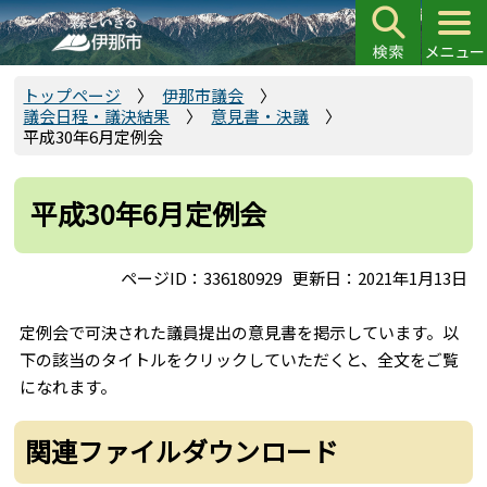
こ
の
ペ
ー
トップページ
伊那市議会
議会日程・議決結果
意見書・決議
ジ
平成30年6月定例会
の
先
頭
平成30年6月定例会
で
す
ページID：336180929
更新日：2021年1月13日
定例会で可決された議員提出の意見書を掲示しています。以
下の該当のタイトルをクリックしていただくと、全文をご覧
になれます。
関連ファイルダウンロード