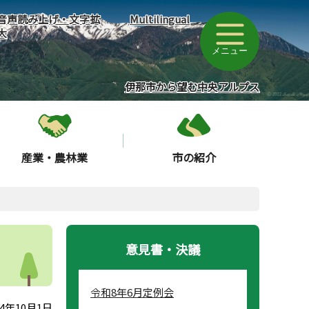
音声読み上げ・文字拡
Multilingual
大
メニュー
伊那市から望む中央アルプス
産業・農林業
市の紹介
意見書・決議
令和8年6月定例会
4年10月1日