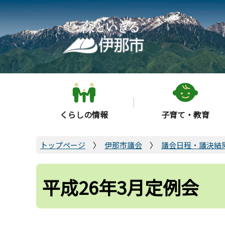
こ
の
ペ
ー
ジ
の
先
頭
くらしの情報
子育て・教育
で
す
トップページ
伊那市議会
議会日程・議決結
平成26年3月定例会