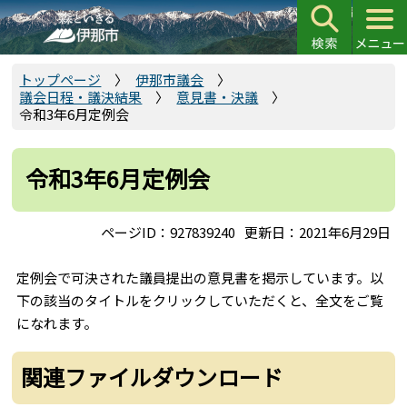
こ
の
ペ
ー
トップページ
伊那市議会
議会日程・議決結果
意見書・決議
ジ
令和3年6月定例会
の
先
頭
令和3年6月定例会
で
す
ページID：927839240
更新日：2021年6月29日
定例会で可決された議員提出の意見書を掲示しています。以
下の該当のタイトルをクリックしていただくと、全文をご覧
になれます。
関連ファイルダウンロード