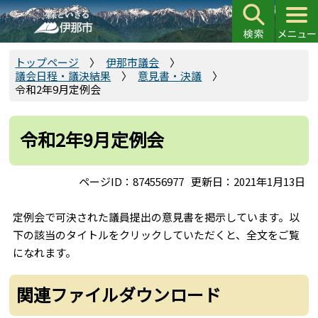
こ
の
ペ
ー
トップページ
伊那市議会
議会日程・議決結果
意見書・決議
ジ
令和2年9月定例会
の
先
頭
令和2年9月定例会
で
す
ページID：874556977
更新日：2021年1月13日
定例会で可決された議員提出の意見書を掲示しています。以
下の該当のタイトルをクリックしていただくと、全文をご覧
になれます。
関連ファイルダウンロード