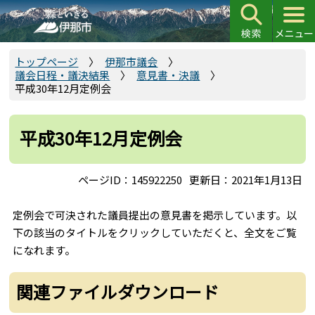
こ
の
ペ
ー
トップページ
伊那市議会
議会日程・議決結果
意見書・決議
ジ
平成30年12月定例会
の
先
頭
平成30年12月定例会
で
す
ページID：145922250
更新日：2021年1月13日
定例会で可決された議員提出の意見書を掲示しています。以
下の該当のタイトルをクリックしていただくと、全文をご覧
になれます。
関連ファイルダウンロード