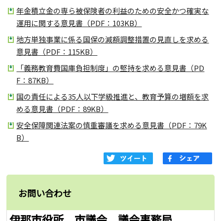
年金積立金の専ら被保険者の利益のための安全かつ確実な
運用に関する意見書（PDF：103KB）
地方単独事業に係る国保の減額調整措置の見直しを求める
意見書（PDF：115KB）
「義務教育費国庫負担制度」の堅持を求める意見書（PD
F：87KB）
国の責任による35人以下学級推進と、教育予算の増額を求
める意見書（PDF：89KB）
安全保障関連法案の慎重審議を求める意見書（PDF：79K
B）
お問い合わせ
伊那市役所 市議会 議会事務局