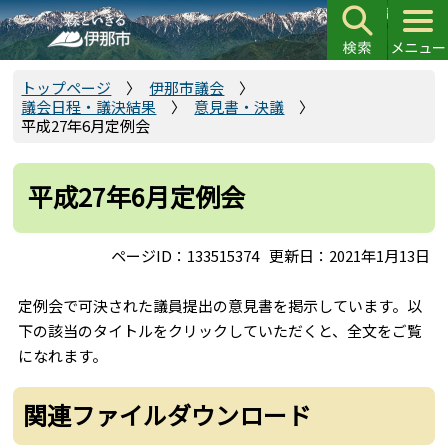
こ
の
ペ
ー
トップページ
伊那市議会
議会日程・議決結果
意見書・決議
ジ
平成27年6月定例会
の
先
頭
平成27年6月定例会
で
す
ページID：133515374
更新日：2021年1月13日
定例会で可決された議員提出の意見書を掲示しています。以
下の該当のタイトルをクリックしていただくと、全文をご覧
になれます。
関連ファイルダウンロード