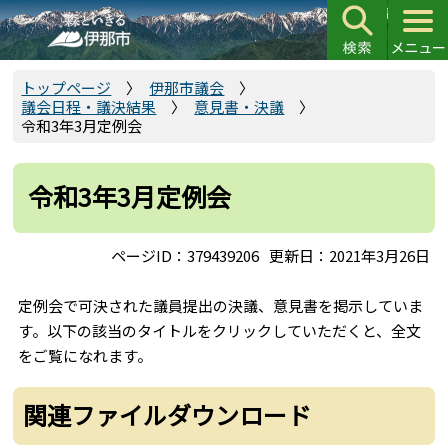
こ
の
ペ
ー
トップページ
伊那市議会
議会日程・議決結果
意見書・決議
ジ
令和3年3月定例会
の
先
頭
令和3年3月定例会
で
す
ページID：379439206
更新日：2021年3月26日
定例会で可決された議員提出の決議、意見書を掲示していま
す。以下の該当のタイトルをクリックしていただくと、全文
をご覧になれます。
関連ファイルダウンロード