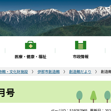
医療・健康・福祉
市政情報
物館・文化財施設
伊那市創造館
創造館だより
創造館
月号
ページID：519767965
更新日：202