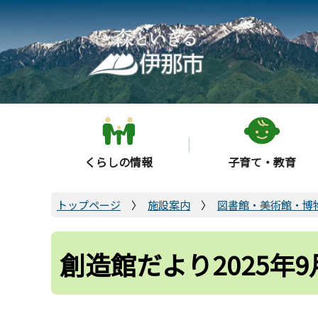
こ
の
ペ
ー
ジ
の
先
頭
くらしの情報
子育て・教育
で
す
トップページ
施設案内
図書館・美術館・博
創造館だより2025年9