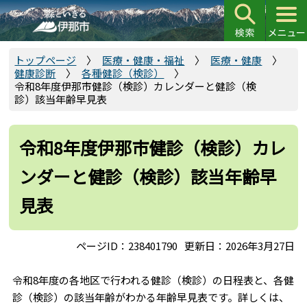
こ
の
ペ
ー
トップページ
医療・健康・福祉
医療・健康
健康診断
各種健診（検診）
ジ
令和8年度伊那市健診（検診）カレンダーと健診（検
の
診）該当年齢早見表
先
頭
令和8年度伊那市健診（検診）カレ
で
す
ンダーと健診（検診）該当年齢早
見表
ページID：238401790
更新日：2026年3月27日
令和8年度の各地区で行われる健診（検診）の日程表と、各健
診（検診）の該当年齢がわかる年齢早見表です。詳しくは、